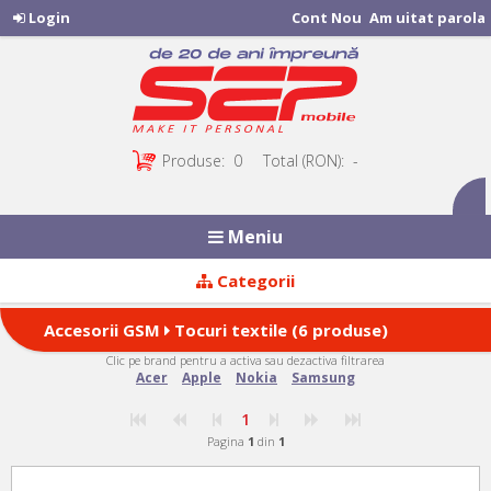
Login
Cont Nou
Am uitat parola
Produse:
0
Total (RON):
-
Meniu
Categorii
Accesorii GSM
Tocuri textile (6 produse)
Clic pe brand pentru a activa sau dezactiva filtrarea
Acer
Apple
Nokia
Samsung
1
Pagina
1
din
1