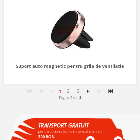
Suport auto magnetic pentru grila de ventilatie
1
2
3
Pagina
1
din
3
TRANSPORT GRATUIT
pentru comenzi cu valoare mai mare de
300 RON