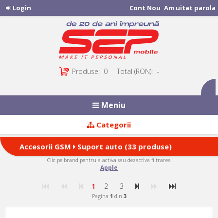
Login
Cont Nou
Am uitat parola
Produse:
0
Total (RON):
-
Meniu
Categorii
Accesorii GSM
Suport auto (33 produse)
Clic pe brand pentru a activa sau dezactiva filtrarea
Apple
1
2
3
Pagina
1
din
3