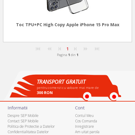
Toc TPU+PC High Copy Apple iPhone 15 Pro Max
1
Pagina
1
din
1
TRANSPORT GRATUIT
pentru comenzi cu valoare mai mare de
300 RON
Informatii
Cont
Despre SEP Mobile
Contul Meu
Contact SEP Mobile
Cos Comanda
Politica de Protectie a Datelor
Inregistrare
Confidentialitatea Datelor
Am uitat parola