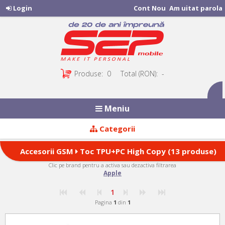
Login
Cont Nou
Am uitat parola
Produse:
0
Total (RON):
-
Meniu
Categorii
Accesorii GSM
Toc TPU+PC High Copy (13 produse)
Clic pe brand pentru a activa sau dezactiva filtrarea
Apple
1
Pagina
1
din
1