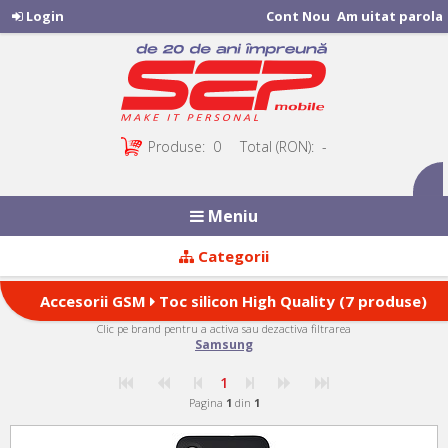
Login
Cont Nou
Am uitat parola
Produse:
0
Total (RON):
-
Meniu
Categorii
Accesorii GSM
Toc silicon High Quality (7 produse)
Clic pe brand pentru a activa sau dezactiva filtrarea
Samsung
1
Pagina
1
din
1