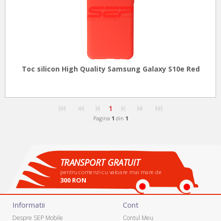
Toc silicon High Quality Samsung Galaxy S10e Red
1
Pagina
1
din
1
TRANSPORT GRATUIT
pentru comenzi cu valoare mai mare de
300 RON
Informatii
Cont
Despre SEP Mobile
Contul Meu