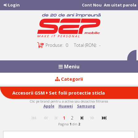
Login
Cont Nou
Am uitat parola
Produse:
0
Total (RON):
-
Meniu
Categorii
Accesorii GSM
Set folii protectie sticla
Clic pe brand pentru a activa sau dezactiva filtrarea
6D (17 produse)
Apple
Huawei
Samsung
1
2
Pagina
1
din
2